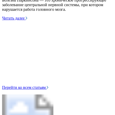
Болезнь Паркинсона — это хроническое прогрессирующее
в
заболевание центральной нервной системы, при котором
т
нарушается работа головного мозга.
Ч
Читать далее
Перейти ко всем статьям