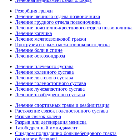
Лечебная медикаментозная блокада
Резорбция грыжи
Лечение шейного отдела позвоночника
Лечение грудного отдела позвоночника
Лечение пояснично-крестцового отдела позвоночника
Лечение копчика
Лечение межпозвонковой грыжи
Протрузия и грыжа межпозвонкового диска
Лечение боли в спине
Лечение остеохондроза
Лечение плечевого сустава
Лечение коленного сустава
Лечение локтевого сустава
Лечение голеностопного сустава
Лечение лучезапястного сустава
Лечение тазобедренного сустава
Лечение спортивных травм и реабилитация
Растяжение связок голеностопного сустава
Разрыв связок колена
Разрыв или дегенерация мениска
Тазобедренный импиджмент
Синдром подвздошно-большеберцового тракта
(«синдром бегуна»)