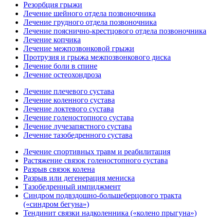
Резорбция грыжи
Лечение шейного отдела позвоночника
Лечение грудного отдела позвоночника
Лечение пояснично-крестцового отдела позвоночника
Лечение копчика
Лечение межпозвонковой грыжи
Протрузия и грыжа межпозвонкового диска
Лечение боли в спине
Лечение остеохондроза
Лечение плечевого сустава
Лечение коленного сустава
Лечение локтевого сустава
Лечение голеностопного сустава
Лечение лучезапястного сустава
Лечение тазобедренного сустава
Лечение спортивных травм и реабилитация
Растяжение связок голеностопного сустава
Разрыв связок колена
Разрыв или дегенерация мениска
Тазобедренный импиджмент
Синдром подвздошно-большеберцового тракта
(«синдром бегуна»)
Тендинит связки надколенника («колено прыгуна»)