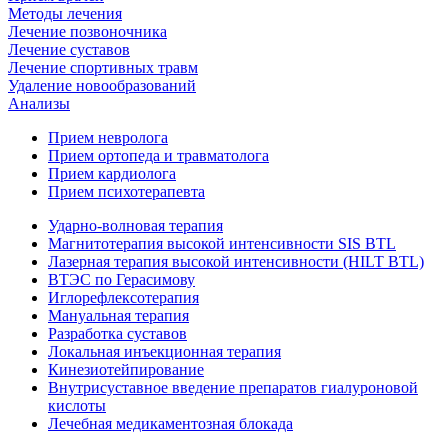
Методы лечения
Лечение позвоночника
Лечение суставов
Лечение спортивных травм
Удаление новообразований
Анализы
Прием невролога
Прием ортопеда и травматолога
Прием кардиолога
Прием психотерапевта
Ударно-волновая терапия
Магнитотерапия высокой интенсивности SIS BTL
Лазерная терапия высокой интенсивности (HILT BTL)
ВТЭС по Герасимову
Иглорефлексотерапия
Мануальная терапия
Разработка суставов
Локальная инъекционная терапия
Кинезиотейпирование
Внутрисуставное введение препаратов гиалуроновой
кислоты
Лечебная медикаментозная блокада