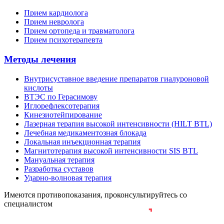
Прием кардиолога
Прием невролога
Прием ортопеда и травматолога
Прием психотерапевта
Методы лечения
Внутрисуставное введение препаратов гиалуроновой
кислоты
ВТЭС по Герасимову
Иглорефлексотерапия
Кинезиотейпирование
Лазерная терапия высокой интенсивности (HILT BTL)
Лечебная медикаментозная блокада
Локальная инъекционная терапия
Магнитотерапия высокой интенсивности SIS BTL
Мануальная терапия
Разработка суставов
Ударно-волновая терапия
Имеются противопоказания, проконсультируйтесь со
специалистом