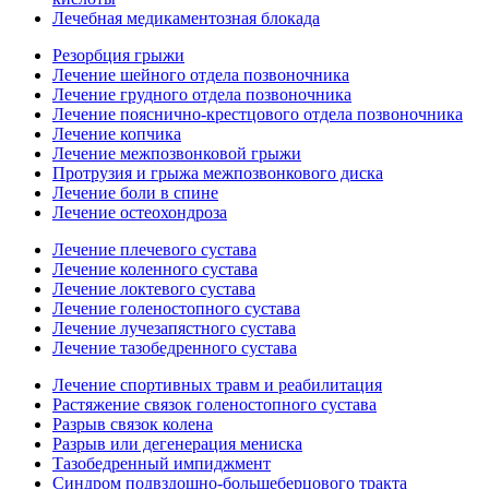
Лечебная медикаментозная блокада
Резорбция грыжи
Лечение шейного отдела позвоночника
Лечение грудного отдела позвоночника
Лечение пояснично-крестцового отдела позвоночника
Лечение копчика
Лечение межпозвонковой грыжи
Протрузия и грыжа межпозвонкового диска
Лечение боли в спине
Лечение остеохондроза
Лечение плечевого сустава
Лечение коленного сустава
Лечение локтевого сустава
Лечение голеностопного сустава
Лечение лучезапястного сустава
Лечение тазобедренного сустава
Лечение спортивных травм и реабилитация
Растяжение связок голеностопного сустава
Разрыв связок колена
Разрыв или дегенерация мениска
Тазобедренный импиджмент
Синдром подвздошно-большеберцового тракта