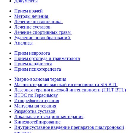
Документы
Прием врачей
Методы лечения
Лечение позвоночника
Лечение суставов
Лечение спортивных травм
Удаление новообразований
Анализы
Прием невролога
Прием ортопеда и травматолога
Прием кардиолога
Прием психотерапевта
Ударно-волновая терапия
Магнитотерапия высокой интенсивности SIS BTL
Лазерная терапия высокой интенсивности (HILT BTL)
ВТЭС по Герасимову
Иглорефлексотерапия
Мануальная терапия
Разработка суставов
Локальная инъекционная терапия
Кинезиотейпирование
Внутрисуставное введение препаратов гиалуроновой
кислоты