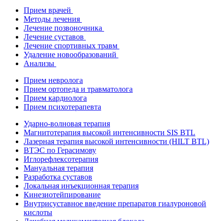
Прием врачей
Методы лечения
Лечение позвоночника
Лечение суставов
Лечение спортивных травм
Удаление новообразований
Анализы
Прием невролога
Прием ортопеда и травматолога
Прием кардиолога
Прием психотерапевта
Ударно-волновая терапия
Магнитотерапия высокой интенсивности SIS BTL
Лазерная терапия высокой интенсивности (HILT BTL)
ВТЭС по Герасимову
Иглорефлексотерапия
Мануальная терапия
Разработка суставов
Локальная инъекционная терапия
Кинезиотейпирование
Внутрисуставное введение препаратов гиалуроновой
кислоты