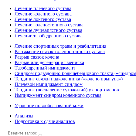
Лечение плечевого сустава
Лечение коленного сустава
Лечение локтевого сустава
Лечение голеностопного сустава
Лечение лучезапястного сустава
Лечение тазобедренного сустава
Лечение спортивных травм и реабилитация
Растяжение связок голеностопного сустава
Разрыв связок колена
Разрыв или дегенерация мениска
Тазобедренный импиджмент
Синдром подвздошно-большеберцового тракта («синдром
Тендинит связки надколенника («колено прыгуна»)
Плечевой импиджмент-синдром
Тендинит (воспаление сухожилий) у спортсменов
Импиджмент-синдром коленного сустава
Удаление новообразований кожи
Анализы
Подготовка к сдаче анализов