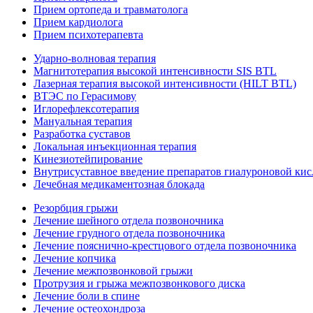
Прием ортопеда и травматолога
Прием кардиолога
Прием психотерапевта
Ударно-волновая терапия
Магнитотерапия высокой интенсивности SIS BTL
Лазерная терапия высокой интенсивности (HILT BTL)
ВТЭС по Герасимову
Иглорефлексотерапия
Мануальная терапия
Разработка суставов
Локальная инъекционная терапия
Кинезиотейпирование
Внутрисуставное введение препаратов гиалуроновой ки
Лечебная медикаментозная блокада
Резорбция грыжи
Лечение шейного отдела позвоночника
Лечение грудного отдела позвоночника
Лечение пояснично-крестцового отдела позвоночника
Лечение копчика
Лечение межпозвонковой грыжи
Протрузия и грыжа межпозвонкового диска
Лечение боли в спине
Лечение остеохондроза