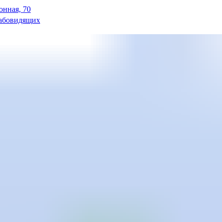
онная, 70
лабовидящих