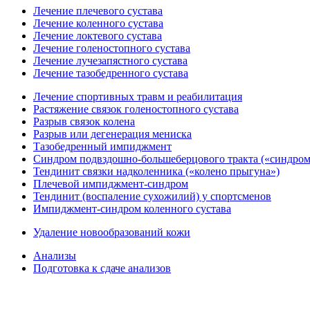
Лечение плечевого сустава
Лечение коленного сустава
Лечение локтевого сустава
Лечение голеностопного сустава
Лечение лучезапястного сустава
Лечение тазобедренного сустава
Лечение спортивных травм и реабилитация
Растяжение связок голеностопного сустава
Разрыв связок колена
Разрыв или дегенерация мениска
Тазобедренный импиджмент
Синдром подвздошно-большеберцового тракта («синдром
Тендинит связки надколенника («колено прыгуна»)
Плечевой импиджмент-синдром
Тендинит (воспаление сухожилий) у спортсменов
Импиджмент-синдром коленного сустава
Удаление новообразований кожи
Анализы
Подготовка к сдаче анализов