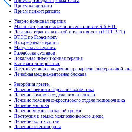
Прием ортопеда и травматолога
Прием кардиолога
Прием психотерапевта
Ударно-волновая терапия
Магнитотерапия высокой интенсивности SIS BTL
Лазерная терапия высокой интенсивности (HILT BTL)
ВТЭС по Герасимову
Иглорефлексотерапия
Мануальная терапия
Разработка суставов
Локальная инъекционная терапия
Кинезиотейпирование
Внутрисуставное введение препаратов гиалуроновой ки
Лечебная медикаментозная блокада
Резорбция грыжи
Лечение шейного отдела позвоночника
Лечение грудного отдела позвоночника
Лечение пояснично-крестцового отдела позвоночника
Лечение копчика
Лечение межпозвонковой грыжи
Протрузия и грыжа межпозвонкового диска
Лечение боли в спине
Лечение остеохондроза