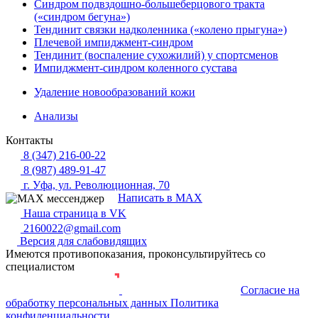
Синдром подвздошно-большеберцового тракта
(«синдром бегуна»)
Тендинит связки надколенника («колено прыгуна»)
Плечевой импиджмент-синдром
Тендинит (воспаление сухожилий) у спортсменов
Импиджмент-синдром коленного сустава
Удаление новообразований кожи
Анализы
Контакты
8 (347) 216-00-22
8 (987) 489-91-47
г. Уфа, ул. Революционная, 70
Написать в MAX
Наша страница в VK
2160022@gmail.com
Версия для слабовидящих
Имеются противопоказания, проконсультируйтесь со
специалистом
Согласие на
Разработка и продвижение сайта
обработку персональных данных
Политика
конфиденциальности