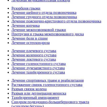
Лечебная медикаментозная блокада
Резорбция грыжи
Лечение шейного отдела позвоночника
Лечение грудного отдела позвоночника
Лечение пояснично-крестцового отдела позвоночника
Лечение копчика
Лечение межпозвонковой грыжи
Протрузия и грыжа межпозвонкового диска
Лечение боли в спине
Лечение остеохондроза
Лечение плечевого сустава
Лечение коленного сустава
Лечение локтевого сустава
Лечение голеностопного сустава
Лечение лучезапястного сустава
Лечение тазобедренного сустава
Лечение спортивных травм и реабилитация
Растяжение связок голеностопного сустава
Разрыв связок колена
Разрыв или дегенерация мениска
Тазобедренный импиджмент
Синдром подвздошно-большеберцового тракта
(«синдром бегуна»)