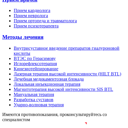
Прием кардиолога
Прием невролога
Прием ортопеда и травматолога
Прием психотерапевта
Методы лечения
Внутрисуставное введение препаратов гиалуроновой
кислоты
ВТЭС по Герасимову
Иглорефлексотерапия
Кинезиотейпирование
Лазерная терапия высокой интенсивности (HILT BTL)
Лечебная медикаментозная блокада
Локальная инъекционная терапия
Магнитотерапия высокой интенсивности SIS BTL
Мануальная терапия
Разработка суставов
Ударно-волновая терапия
Имеются противопоказания, проконсультируйтесь со
специалистом