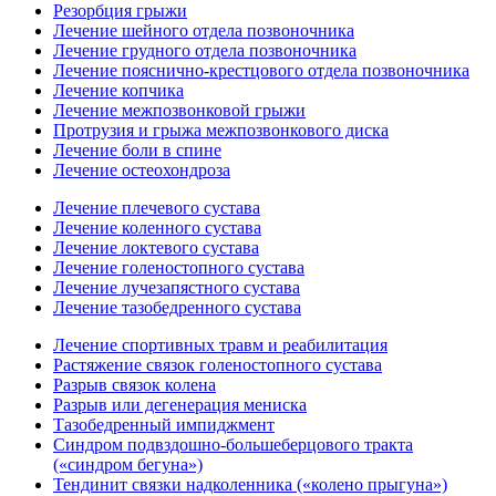
Резорбция грыжи
Лечение шейного отдела позвоночника
Лечение грудного отдела позвоночника
Лечение пояснично-крестцового отдела позвоночника
Лечение копчика
Лечение межпозвонковой грыжи
Протрузия и грыжа межпозвонкового диска
Лечение боли в спине
Лечение остеохондроза
Лечение плечевого сустава
Лечение коленного сустава
Лечение локтевого сустава
Лечение голеностопного сустава
Лечение лучезапястного сустава
Лечение тазобедренного сустава
Лечение спортивных травм и реабилитация
Растяжение связок голеностопного сустава
Разрыв связок колена
Разрыв или дегенерация мениска
Тазобедренный импиджмент
Синдром подвздошно-большеберцового тракта
(«синдром бегуна»)
Тендинит связки надколенника («колено прыгуна»)