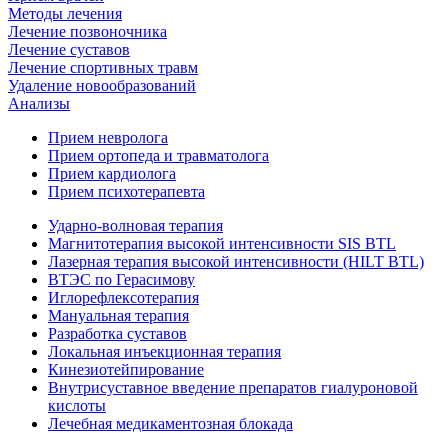
Методы лечения
Лечение позвоночника
Лечение суставов
Лечение спортивных травм
Удаление новообразований
Анализы
Прием невролога
Прием ортопеда и травматолога
Прием кардиолога
Прием психотерапевта
Ударно-волновая терапия
Магнитотерапия высокой интенсивности SIS BTL
Лазерная терапия высокой интенсивности (HILT BTL)
ВТЭС по Герасимову
Иглорефлексотерапия
Мануальная терапия
Разработка суставов
Локальная инъекционная терапия
Кинезиотейпирование
Внутрисуставное введение препаратов гиалуроновой
кислоты
Лечебная медикаментозная блокада