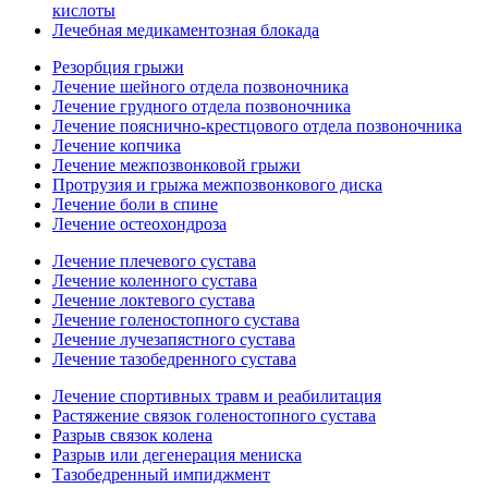
кислоты
Лечебная медикаментозная блокада
Резорбция грыжи
Лечение шейного отдела позвоночника
Лечение грудного отдела позвоночника
Лечение пояснично-крестцового отдела позвоночника
Лечение копчика
Лечение межпозвонковой грыжи
Протрузия и грыжа межпозвонкового диска
Лечение боли в спине
Лечение остеохондроза
Лечение плечевого сустава
Лечение коленного сустава
Лечение локтевого сустава
Лечение голеностопного сустава
Лечение лучезапястного сустава
Лечение тазобедренного сустава
Лечение спортивных травм и реабилитация
Растяжение связок голеностопного сустава
Разрыв связок колена
Разрыв или дегенерация мениска
Тазобедренный импиджмент