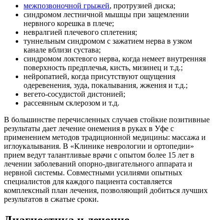
межпозвоночной грыжей
, протрузией диска;
синдромом лестничной мышцы при защемлении
нервного корешка в плече;
невралгией плечевого сплетения;
туннельным синдромом с зажатием нерва в узком
канале вблизи сустава;
синдромом локтевого нерва, когда немеет внутренняя
поверхность предплечья, кисть, мизинец и т.д.;
нейропатией, когда присутствуют ощущения
одеревенения, зуда, покалывания, жжения и т.д.;
вегето-сосудистой дистонией;
рассеянным склерозом и т.д.
В большинстве перечисленных случаев стойкие позитивные
результаты дает лечение онемения в руках в Уфе с
применением методов традиционной медицины: массажа и
иглоукалывания. В «Клинике неврологии и ортопедии»
прием ведут талантливые врачи с опытом более 15 лет в
лечении заболеваний опорно-двигательного аппарата и
нервной системы. Совместными усилиями опытных
специалистов для каждого пациента составляется
комплексный план лечения, позволяющий добиться лучших
результатов в сжатые сроки.