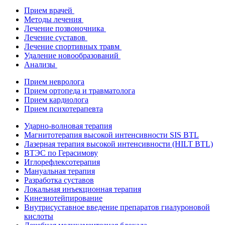
Прием врачей
Методы лечения
Лечение позвоночника
Лечение суставов
Лечение спортивных травм
Удаление новообразований
Анализы
Прием невролога
Прием ортопеда и травматолога
Прием кардиолога
Прием психотерапевта
Ударно-волновая терапия
Магнитотерапия высокой интенсивности SIS BTL
Лазерная терапия высокой интенсивности (HILT BTL)
ВТЭС по Герасимову
Иглорефлексотерапия
Мануальная терапия
Разработка суставов
Локальная инъекционная терапия
Кинезиотейпирование
Внутрисуставное введение препаратов гиалуроновой
кислоты