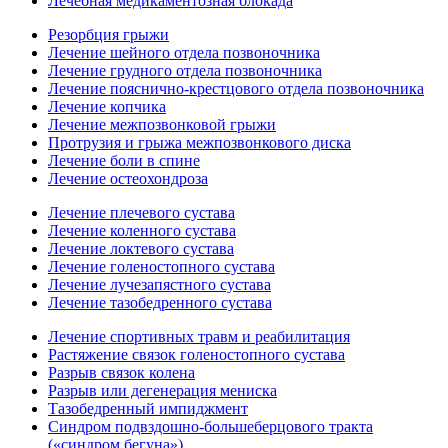
Лечебная медикаментозная блокада
Резорбция грыжи
Лечение шейного отдела позвоночника
Лечение грудного отдела позвоночника
Лечение пояснично-крестцового отдела позвоночника
Лечение копчика
Лечение межпозвонковой грыжи
Протрузия и грыжа межпозвонкового диска
Лечение боли в спине
Лечение остеохондроза
Лечение плечевого сустава
Лечение коленного сустава
Лечение локтевого сустава
Лечение голеностопного сустава
Лечение лучезапястного сустава
Лечение тазобедренного сустава
Лечение спортивных травм и реабилитация
Растяжение связок голеностопного сустава
Разрыв связок колена
Разрыв или дегенерация мениска
Тазобедренный импиджмент
Синдром подвздошно-большеберцового тракта
(«синдром бегуна»)