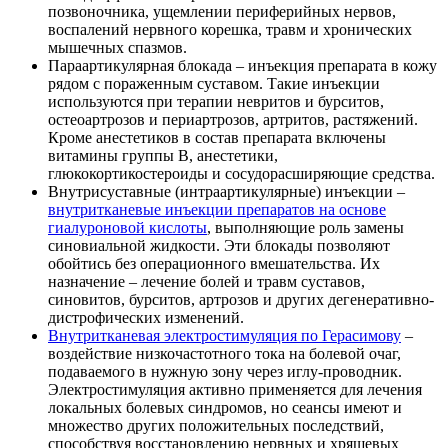
позвоночника, ущемлении периферийных нервов,
воспалений нервного корешка, травм и хронических
мышечных спазмов.
Параартикулярная блокада – инъекция препарата в кожу
рядом с пораженным суставом. Такие инъекции
используются при терапии невритов и бурситов,
остеоартрозов и периартрозов, артритов, растяжений.
Кроме анестетиков в состав препарата включены
витамины группы B, анестетики,
глюкокортикостероиды и сосудорасширяющие средства.
Внутрисуставные (интраартикулярные) инъекции –
внутритканевые инъекции препаратов на основе
гиалуроновой кислоты
, выполняющие роль замены
синовиальной жидкости. Эти блокады позволяют
обойтись без операционного вмешательства. Их
назначение – лечение болей и травм суставов,
синовитов, бурситов, артрозов и других дегенеративно-
дистрофических изменений.
Внутритканевая электростимуляция по Герасимову
–
воздействие низкочастотного тока на болевой очаг,
подаваемого в нужную зону через иглу-проводник.
Электростимуляция активно применяется для лечения
локальных болевых синдромов, но сеансы имеют и
множество других положительных последствий,
способствуя восстановлению нервных и хрящевых