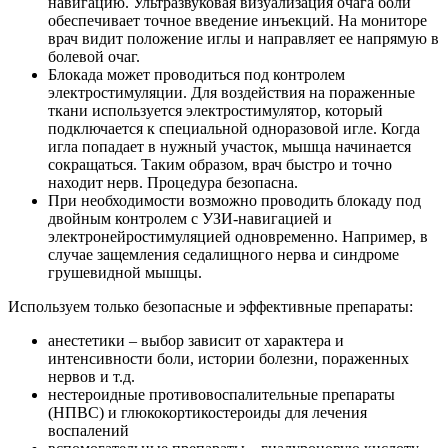
навигацию. Ультразвуковая визуализация очага боли
обеспечивает точное введение инъекций. На мониторе
врач видит положение иглы и направляет ее напрямую в
болевой очаг.
Блокада может проводиться под контролем
электростимуляции. Для воздействия на пораженные
ткани используется электростимулятор, который
подключается к специальной одноразовой игле. Когда
игла попадает в нужный участок, мышца начинается
сокращаться. Таким образом, врач быстро и точно
находит нерв. Процедура безопасна.
При необходимости возможно проводить блокаду под
двойным контролем с УЗИ-навигацией и
электронейростимуляцией одновременно. Например, в
случае защемления седалищного нерва и синдроме
грушевидной мышцы.
Используем только безопасные и эффективные препараты:
анестетики – выбор зависит от характера и
интенсивности боли, истории болезни, пораженных
нервов и т.д.
нестероидные противовоспалительные препараты
(НПВС) и глюкокортикостероиды для лечения
воспалений