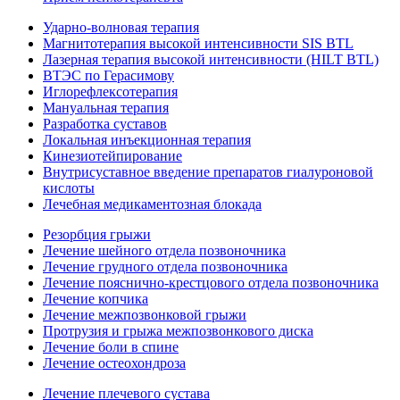
Ударно-волновая терапия
Магнитотерапия высокой интенсивности SIS BTL
Лазерная терапия высокой интенсивности (HILT BTL)
ВТЭС по Герасимову
Иглорефлексотерапия
Мануальная терапия
Разработка суставов
Локальная инъекционная терапия
Кинезиотейпирование
Внутрисуставное введение препаратов гиалуроновой
кислоты
Лечебная медикаментозная блокада
Резорбция грыжи
Лечение шейного отдела позвоночника
Лечение грудного отдела позвоночника
Лечение пояснично-крестцового отдела позвоночника
Лечение копчика
Лечение межпозвонковой грыжи
Протрузия и грыжа межпозвонкового диска
Лечение боли в спине
Лечение остеохондроза
Лечение плечевого сустава