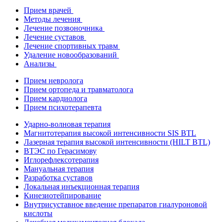
Прием врачей
Методы лечения
Лечение позвоночника
Лечение суставов
Лечение спортивных травм
Удаление новообразований
Анализы
Прием невролога
Прием ортопеда и травматолога
Прием кардиолога
Прием психотерапевта
Ударно-волновая терапия
Магнитотерапия высокой интенсивности SIS BTL
Лазерная терапия высокой интенсивности (HILT BTL)
ВТЭС по Герасимову
Иглорефлексотерапия
Мануальная терапия
Разработка суставов
Локальная инъекционная терапия
Кинезиотейпирование
Внутрисуставное введение препаратов гиалуроновой
кислоты