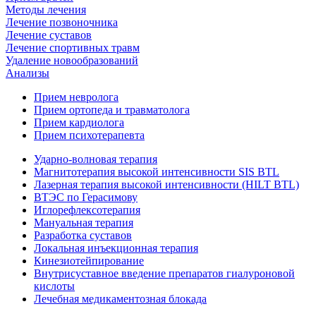
Методы лечения
Лечение позвоночника
Лечение суставов
Лечение спортивных травм
Удаление новообразований
Анализы
Прием невролога
Прием ортопеда и травматолога
Прием кардиолога
Прием психотерапевта
Ударно-волновая терапия
Магнитотерапия высокой интенсивности SIS BTL
Лазерная терапия высокой интенсивности (HILT BTL)
ВТЭС по Герасимову
Иглорефлексотерапия
Мануальная терапия
Разработка суставов
Локальная инъекционная терапия
Кинезиотейпирование
Внутрисуставное введение препаратов гиалуроновой
кислоты
Лечебная медикаментозная блокада