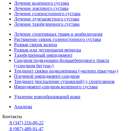
Лечение коленного сустава
Лечение локтевого сустава
Лечение голеностопного сустава
Лечение лучезапястного сустава
Лечение тазобедренного сустава
Лечение спортивных травм и реабилитация
Растяжение связок голеностопного сустава
Разрыв связок колена
Разрыв или дегенерация мениска
Тазобедренный импиджмент
Синдром подвздошно-большеберцового тракта
(«синдром бегуна»)
Тендинит связки надколенника («колено прыгуна»)
Плечевой импиджмент-синдром
Тендинит (воспаление сухожилий) у спортсменов
Импиджмент-синдром коленного сустава
Удаление новообразований кожи
Анализы
Контакты
8 (347) 216-00-22
8 (987) 489-91-47