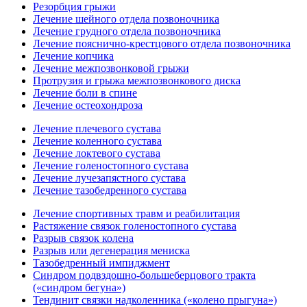
Резорбция грыжи
Лечение шейного отдела позвоночника
Лечение грудного отдела позвоночника
Лечение пояснично-крестцового отдела позвоночника
Лечение копчика
Лечение межпозвонковой грыжи
Протрузия и грыжа межпозвонкового диска
Лечение боли в спине
Лечение остеохондроза
Лечение плечевого сустава
Лечение коленного сустава
Лечение локтевого сустава
Лечение голеностопного сустава
Лечение лучезапястного сустава
Лечение тазобедренного сустава
Лечение спортивных травм и реабилитация
Растяжение связок голеностопного сустава
Разрыв связок колена
Разрыв или дегенерация мениска
Тазобедренный импиджмент
Синдром подвздошно-большеберцового тракта
(«синдром бегуна»)
Тендинит связки надколенника («колено прыгуна»)