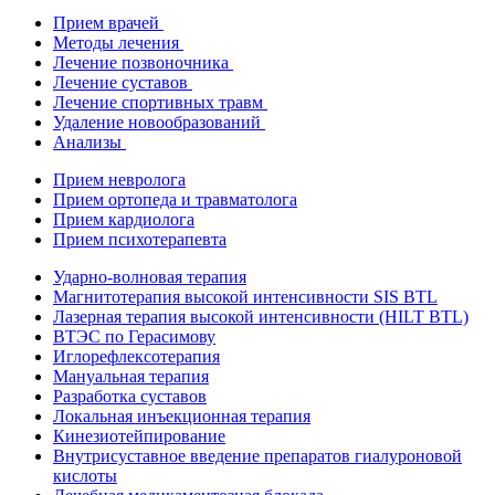
Прием врачей
Методы лечения
Лечение позвоночника
Лечение суставов
Лечение спортивных травм
Удаление новообразований
Анализы
Прием невролога
Прием ортопеда и травматолога
Прием кардиолога
Прием психотерапевта
Ударно-волновая терапия
Магнитотерапия высокой интенсивности SIS BTL
Лазерная терапия высокой интенсивности (HILT BTL)
ВТЭС по Герасимову
Иглорефлексотерапия
Мануальная терапия
Разработка суставов
Локальная инъекционная терапия
Кинезиотейпирование
Внутрисуставное введение препаратов гиалуроновой
кислоты