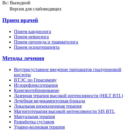
Вс: Выходной
Версия для слабовидящих
Прием врачей
Прием кардиолога
Прием невролога
Прием ортопеда и травматолога
Прием психотерапевта
Методы лечения
Внутрисуставное введение препаратов гиалуроновой
кислоты
ВТЭС по Герасимову
Иглорефлексотерапия
Кинезиотейпирование
Лазерная терапия высокой интенсивности (HILT BTL)
Лечебная медикаментозная блокада
Локальная инъекционная терапия
Магнитотерапия высокой интенсивности SIS BTL
Мануальная терапия
Разработка суставов
Ударно-волновая терапия