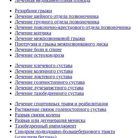
Лечебная медикаментозная блокада
Резорбция грыжи
Лечение шейного отдела позвоночника
Лечение грудного отдела позвоночника
Лечение пояснично-крестцового отдела позвоночника
Лечение копчика
Лечение межпозвонковой грыжи
Протрузия и грыжа межпозвонкового диска
Лечение боли в спине
Лечение остеохондроза
Лечение плечевого сустава
Лечение коленного сустава
Лечение локтевого сустава
Лечение голеностопного сустава
Лечение лучезапястного сустава
Лечение тазобедренного сустава
Лечение спортивных травм и реабилитация
Растяжение связок голеностопного сустава
Разрыв связок колена
Разрыв или дегенерация мениска
Тазобедренный импиджмент
Синдром подвздошно-большеберцового тракта
(«синдром бегуна»)