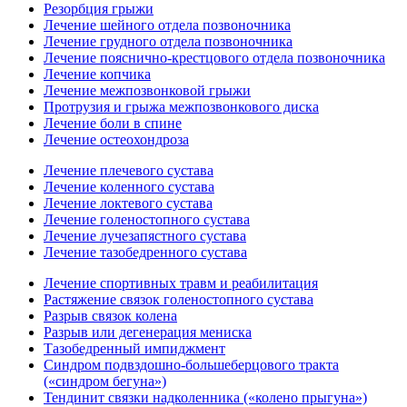
Резорбция грыжи
Лечение шейного отдела позвоночника
Лечение грудного отдела позвоночника
Лечение пояснично-крестцового отдела позвоночника
Лечение копчика
Лечение межпозвонковой грыжи
Протрузия и грыжа межпозвонкового диска
Лечение боли в спине
Лечение остеохондроза
Лечение плечевого сустава
Лечение коленного сустава
Лечение локтевого сустава
Лечение голеностопного сустава
Лечение лучезапястного сустава
Лечение тазобедренного сустава
Лечение спортивных травм и реабилитация
Растяжение связок голеностопного сустава
Разрыв связок колена
Разрыв или дегенерация мениска
Тазобедренный импиджмент
Синдром подвздошно-большеберцового тракта
(«синдром бегуна»)
Тендинит связки надколенника («колено прыгуна»)