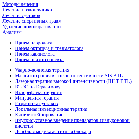
Методы лечения
Лечение позвоночника
Лечение суставов
Лечение спортивных травм
Удаление новообразований
Анализы
Прием невролога
Прием ортопеда и травматолога
Прием кардиолога
Прием психотерапевта
Ударно-волновая терапия
Магнитотерапия высокой интенсивности SIS BTL
Лазерная терапия высокой интенсивности (HILT BTL)
ВТЭС по Герасимову
Иглорефлексотерапия
Мануальная терапия
Разработка суставов
Локальная инъекционная терапия
Кинезиотейпирование
Внутрисуставное введение препаратов гиалуроновой
кислоты
Лечебная медикаментозная блокада