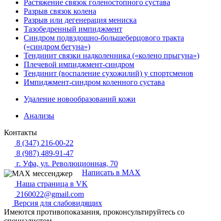
Растяжение связок голеностопного сустава
Разрыв связок колена
Разрыв или дегенерация мениска
Тазобедренный импиджмент
Синдром подвздошно-большеберцового тракта
(«синдром бегуна»)
Тендинит связки надколенника («колено прыгуна»)
Плечевой импиджмент-синдром
Тендинит (воспаление сухожилий) у спортсменов
Импиджмент-синдром коленного сустава
Удаление новообразований кожи
Анализы
Контакты
8 (347) 216-00-22
8 (987) 489-91-47
г. Уфа, ул. Революционная, 70
Написать в MAX
Наша страница в VK
2160022@gmail.com
Версия для слабовидящих
Имеются противопоказания, проконсультируйтесь со
специалистом