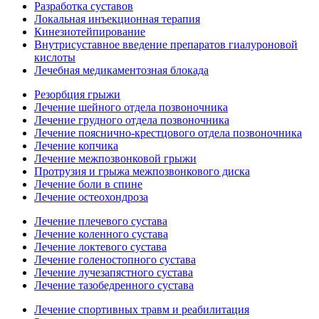
Разработка суставов
Локальная инъекционная терапия
Кинезиотейпирование
Внутрисуставное введение препаратов гиалуроновой
кислоты
Лечебная медикаментозная блокада
Резорбция грыжи
Лечение шейного отдела позвоночника
Лечение грудного отдела позвоночника
Лечение пояснично-крестцового отдела позвоночника
Лечение копчика
Лечение межпозвонковой грыжи
Протрузия и грыжа межпозвонкового диска
Лечение боли в спине
Лечение остеохондроза
Лечение плечевого сустава
Лечение коленного сустава
Лечение локтевого сустава
Лечение голеностопного сустава
Лечение лучезапястного сустава
Лечение тазобедренного сустава
Лечение спортивных травм и реабилитация