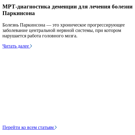
МРТ-диагностика деменции для лечения болезни
Паркинсона
У
о
н
Болезнь Паркинсона — это хроническое прогрессирующее
в
заболевание центральной нервной системы, при котором
т
нарушается работа головного мозга.
Ч
Читать далее
Перейти ко всем статьям