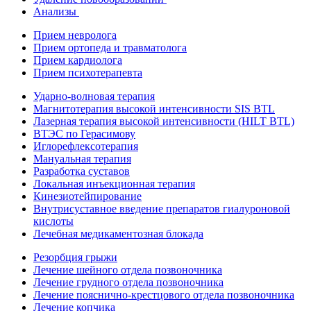
Анализы
Прием невролога
Прием ортопеда и травматолога
Прием кардиолога
Прием психотерапевта
Ударно-волновая терапия
Магнитотерапия высокой интенсивности SIS BTL
Лазерная терапия высокой интенсивности (HILT BTL)
ВТЭС по Герасимову
Иглорефлексотерапия
Мануальная терапия
Разработка суставов
Локальная инъекционная терапия
Кинезиотейпирование
Внутрисуставное введение препаратов гиалуроновой
кислоты
Лечебная медикаментозная блокада
Резорбция грыжи
Лечение шейного отдела позвоночника
Лечение грудного отдела позвоночника
Лечение пояснично-крестцового отдела позвоночника
Лечение копчика