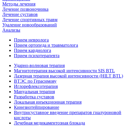
Методы лечения
Лечение позвоночника
Лечение суставов
Лечение спортивных травм
Удаление новообразований
Анализы
Прием невролога
Прием ортопеда и травматолога
Прием кардиолога
Прием психотерапевта
Ударно-волновая терапия
Магнитотерапия высокой интенсивности SIS BTL
Лазерная терапия высокой интенсивности (HILT BTL)
ВТЭС по Герасимову
Иглорефлексотерапия
Мануальная терапия
Разработка суставов
Локальная инъекционная терапия
Кинезиотейпирование
Внутрисуставное введение препаратов гиалуроновой
кислоты
Лечебная медикаментозная блокада