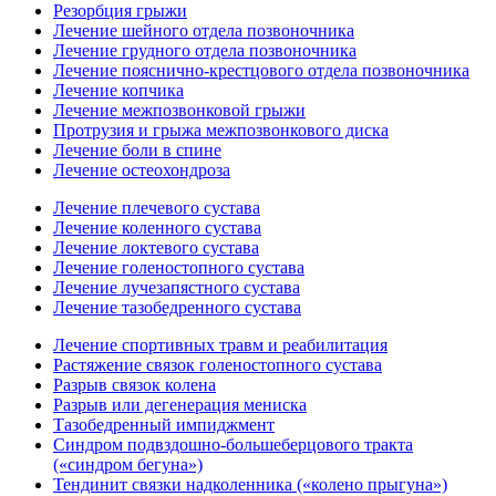
Резорбция грыжи
Лечение шейного отдела позвоночника
Лечение грудного отдела позвоночника
Лечение пояснично-крестцового отдела позвоночника
Лечение копчика
Лечение межпозвонковой грыжи
Протрузия и грыжа межпозвонкового диска
Лечение боли в спине
Лечение остеохондроза
Лечение плечевого сустава
Лечение коленного сустава
Лечение локтевого сустава
Лечение голеностопного сустава
Лечение лучезапястного сустава
Лечение тазобедренного сустава
Лечение спортивных травм и реабилитация
Растяжение связок голеностопного сустава
Разрыв связок колена
Разрыв или дегенерация мениска
Тазобедренный импиджмент
Синдром подвздошно-большеберцового тракта
(«синдром бегуна»)
Тендинит связки надколенника («колено прыгуна»)