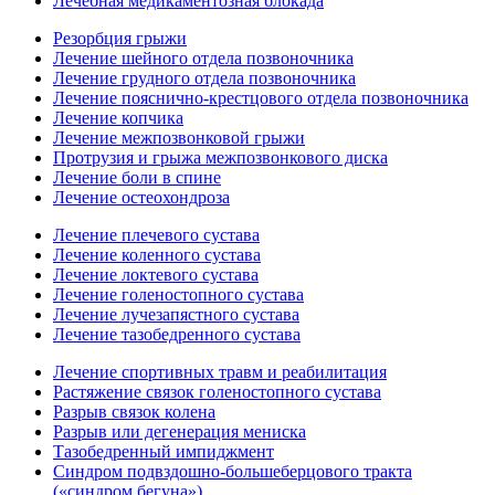
Лечебная медикаментозная блокада
Резорбция грыжи
Лечение шейного отдела позвоночника
Лечение грудного отдела позвоночника
Лечение пояснично-крестцового отдела позвоночника
Лечение копчика
Лечение межпозвонковой грыжи
Протрузия и грыжа межпозвонкового диска
Лечение боли в спине
Лечение остеохондроза
Лечение плечевого сустава
Лечение коленного сустава
Лечение локтевого сустава
Лечение голеностопного сустава
Лечение лучезапястного сустава
Лечение тазобедренного сустава
Лечение спортивных травм и реабилитация
Растяжение связок голеностопного сустава
Разрыв связок колена
Разрыв или дегенерация мениска
Тазобедренный импиджмент
Синдром подвздошно-большеберцового тракта
(«синдром бегуна»)