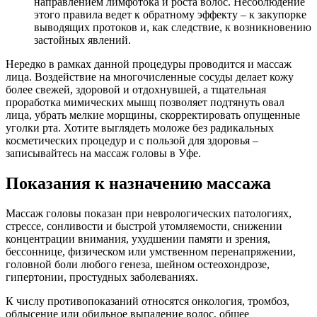
направлением лимфотока и роста волос. Несоблюдение
этого правила ведет к обратному эффекту – к закупорке
выводящих протоков и, как следствие, к возникновению
застойных явлений.
Нередко в рамках данной процедуры проводится и массаж
лица. Воздействие на многочисленные сосуды делает кожу
более свежей, здоровой и отдохнувшей, а тщательная
проработка мимических мышц позволяет подтянуть овал
лица, убрать мелкие морщины, скорректировать опущенные
уголки рта. Хотите выглядеть моложе без радикальных
косметических процедур и с пользой для здоровья –
записывайтесь на массаж головы в Уфе.
Показания к назначению массажа
Массаж головы показан при неврологических патологиях,
стрессе, сонливости и быстрой утомляемости, снижении
концентрации внимания, ухудшении памяти и зрения,
бессоннице, физическом или умственном перенапряжении,
головной боли любого генеза, шейном остеохондрозе,
гипертонии, простудных заболеваниях.
К числу противопоказаний относятся онкология, тромбоз,
облысение или обильное выпадение волос, общее