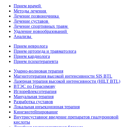
Прием врачей
Методы лечения
Лечение позвоночника
Лечение суставов
Лечение спортивных травм
Удаление новообразований
Анализы
Прием невролога
Прием ортопеда и травматолога
Прием кардиолога
Прием психотерапевта
Ударно-волновая терапия
Магнитотерапия высокой интенсивности SIS BTL
Лазерная терапия высокой интенсивности (HILT BTL)
ВТЭС по Герасимову
Иглорефлексотерапия
Мануальная терапия
Разработка суставов
Локальная инъекционная терапия
Кинезиотейпирование
Внутрисуставное введение препаратов гиалуроновой
кислоты