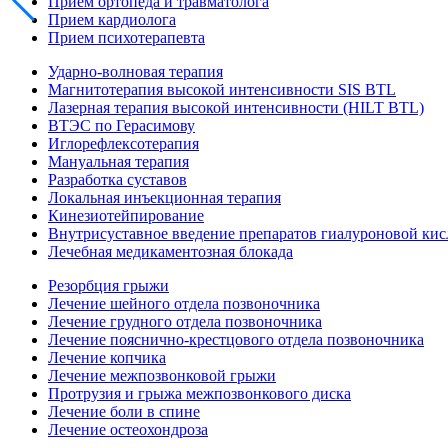
Прием ортопеда и травматолога
Прием кардиолога
Прием психотерапевта
Ударно-волновая терапия
Магнитотерапия высокой интенсивности SIS BTL
Лазерная терапия высокой интенсивности (HILT BTL)
ВТЭС по Герасимову
Иглорефлексотерапия
Мануальная терапия
Разработка суставов
Локальная инъекционная терапия
Кинезиотейпирование
Внутрисуставное введение препаратов гиалуроновой ки
Лечебная медикаментозная блокада
Резорбция грыжи
Лечение шейного отдела позвоночника
Лечение грудного отдела позвоночника
Лечение пояснично-крестцового отдела позвоночника
Лечение копчика
Лечение межпозвонковой грыжи
Протрузия и грыжа межпозвонкового диска
Лечение боли в спине
Лечение остеохондроза