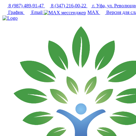
8 (987) 489-91-47
8 (347) 216-00-22
г. Уфа, ул. Революци
График
Email
MAX
Версия для с