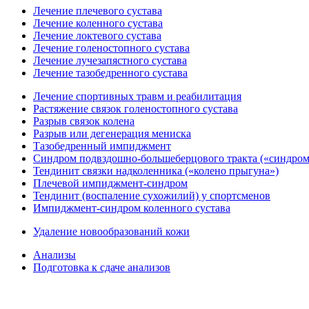
Лечение плечевого сустава
Лечение коленного сустава
Лечение локтевого сустава
Лечение голеностопного сустава
Лечение лучезапястного сустава
Лечение тазобедренного сустава
Лечение спортивных травм и реабилитация
Растяжение связок голеностопного сустава
Разрыв связок колена
Разрыв или дегенерация мениска
Тазобедренный импиджмент
Синдром подвздошно-большеберцового тракта («синдром
Тендинит связки надколенника («колено прыгуна»)
Плечевой импиджмент-синдром
Тендинит (воспаление сухожилий) у спортсменов
Импиджмент-синдром коленного сустава
Удаление новообразований кожи
Анализы
Подготовка к сдаче анализов