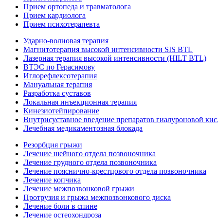
Прием ортопеда и травматолога
Прием кардиолога
Прием психотерапевта
Ударно-волновая терапия
Магнитотерапия высокой интенсивности SIS BTL
Лазерная терапия высокой интенсивности (HILT BTL)
ВТЭС по Герасимову
Иглорефлексотерапия
Мануальная терапия
Разработка суставов
Локальная инъекционная терапия
Кинезиотейпирование
Внутрисуставное введение препаратов гиалуроновой ки
Лечебная медикаментозная блокада
Резорбция грыжи
Лечение шейного отдела позвоночника
Лечение грудного отдела позвоночника
Лечение пояснично-крестцового отдела позвоночника
Лечение копчика
Лечение межпозвонковой грыжи
Протрузия и грыжа межпозвонкового диска
Лечение боли в спине
Лечение остеохондроза