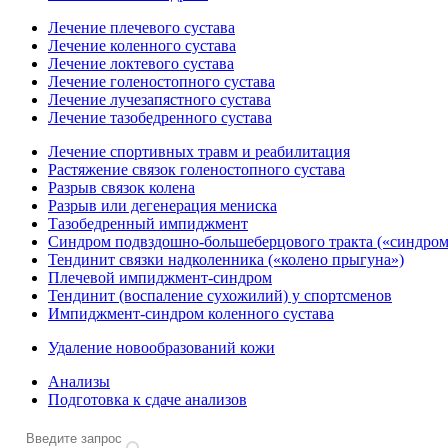
Лечение плечевого сустава
Лечение коленного сустава
Лечение локтевого сустава
Лечение голеностопного сустава
Лечение лучезапястного сустава
Лечение тазобедренного сустава
Лечение спортивных травм и реабилитация
Растяжение связок голеностопного сустава
Разрыв связок колена
Разрыв или дегенерация мениска
Тазобедренный импиджмент
Синдром подвздошно-большеберцового тракта («синдром
Тендинит связки надколенника («колено прыгуна»)
Плечевой импиджмент-синдром
Тендинит (воспаление сухожилий) у спортсменов
Импиджмент-синдром коленного сустава
Удаление новообразований кожи
Анализы
Подготовка к сдаче анализов