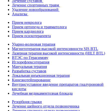
Лечение суставов
Лечение спортивных травм
Удаление новообразований
Анализы
Прием невролога
Прием ортопеда и травматолога
Прием кардиолога
Прием психотерапевта
Ударно-волновая терапия
Магнитотерапия высокой интенсивности SIS BTL
Лазерная терапия высокой интенсивности (HILT BTL)
ВТЭС по Герасимову
Иглорефлексотерапия
Мануальная терапия
Разработка суставов
Локальная инъекционная терапия
Кинезиотейпирование
Внутрисуставное введение препаратов гиалуроновой
кислоты
Лечебная медикаментозная блокада
Резорбция грыжи
Лечение шейного отдела позвоночника
Лечение грудного отдела позвоночника