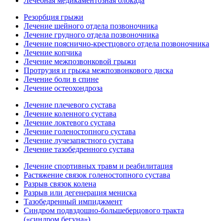
Лечебная медикаментозная блокада
Резорбция грыжи
Лечение шейного отдела позвоночника
Лечение грудного отдела позвоночника
Лечение пояснично-крестцового отдела позвоночника
Лечение копчика
Лечение межпозвонковой грыжи
Протрузия и грыжа межпозвонкового диска
Лечение боли в спине
Лечение остеохондроза
Лечение плечевого сустава
Лечение коленного сустава
Лечение локтевого сустава
Лечение голеностопного сустава
Лечение лучезапястного сустава
Лечение тазобедренного сустава
Лечение спортивных травм и реабилитация
Растяжение связок голеностопного сустава
Разрыв связок колена
Разрыв или дегенерация мениска
Тазобедренный импиджмент
Синдром подвздошно-большеберцового тракта
(«синдром бегуна»)