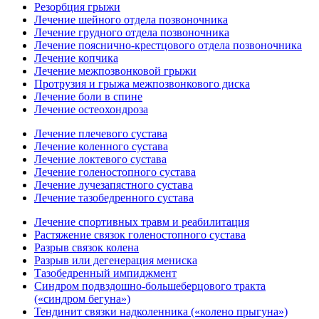
Резорбция грыжи
Лечение шейного отдела позвоночника
Лечение грудного отдела позвоночника
Лечение пояснично-крестцового отдела позвоночника
Лечение копчика
Лечение межпозвонковой грыжи
Протрузия и грыжа межпозвонкового диска
Лечение боли в спине
Лечение остеохондроза
Лечение плечевого сустава
Лечение коленного сустава
Лечение локтевого сустава
Лечение голеностопного сустава
Лечение лучезапястного сустава
Лечение тазобедренного сустава
Лечение спортивных травм и реабилитация
Растяжение связок голеностопного сустава
Разрыв связок колена
Разрыв или дегенерация мениска
Тазобедренный импиджмент
Синдром подвздошно-большеберцового тракта
(«синдром бегуна»)
Тендинит связки надколенника («колено прыгуна»)