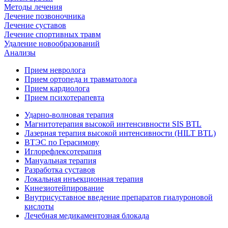
Методы лечения
Лечение позвоночника
Лечение суставов
Лечение спортивных травм
Удаление новообразований
Анализы
Прием невролога
Прием ортопеда и травматолога
Прием кардиолога
Прием психотерапевта
Ударно-волновая терапия
Магнитотерапия высокой интенсивности SIS BTL
Лазерная терапия высокой интенсивности (HILT BTL)
ВТЭС по Герасимову
Иглорефлексотерапия
Мануальная терапия
Разработка суставов
Локальная инъекционная терапия
Кинезиотейпирование
Внутрисуставное введение препаратов гиалуроновой
кислоты
Лечебная медикаментозная блокада