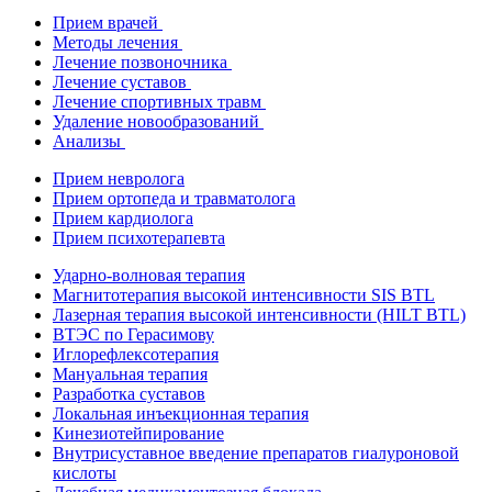
Прием врачей
Методы лечения
Лечение позвоночника
Лечение суставов
Лечение спортивных травм
Удаление новообразований
Анализы
Прием невролога
Прием ортопеда и травматолога
Прием кардиолога
Прием психотерапевта
Ударно-волновая терапия
Магнитотерапия высокой интенсивности SIS BTL
Лазерная терапия высокой интенсивности (HILT BTL)
ВТЭС по Герасимову
Иглорефлексотерапия
Мануальная терапия
Разработка суставов
Локальная инъекционная терапия
Кинезиотейпирование
Внутрисуставное введение препаратов гиалуроновой
кислоты