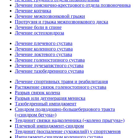
Лечение пояснично-крестцового отдела позвоночника
Лечение копчика
Лечение межпозвонковой грыжи
Протрузия и грыжа межпозвонкового диска
Лечение боли в спине
Лечение остеохондроза
Лечение плечевого сустава
Лечение коленного сустава
Лечение локтевого сустава
Лечение голеностопного сустава
Лечение лучезапястного сустава
Лечение тазобедренного сустава
Лечение спортивных травм и реабилитация
Растяжение связок голеностопного сустава
Разрыв связок колена
Разрыв или дегенерация мениска
Тазобедренный импиджмент
Синдром подвздошно-большеберцового тракта
(«синдром бегуна»)
Тендинит связки надколенника («колено прыгуна»)
Плечевой импиджмент-синдром
Тендинит (воспаление сухожилий) у спортсменов
Импиджмент-синдром коленного сустава