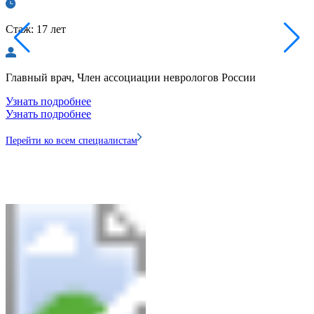
Стаж: 17 лет
С
Главный врач, Член ассоциации неврологов России
К
в
Узнать подробнее
Узнать подробнее
У
У
Перейти ко всем специалистам