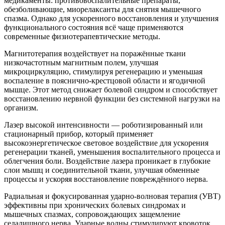
медикаменты: противовоспалительные препараты,
обезболивающие, миорелаксанты для снятия мышечного
спазма. Однако для ускоренного восстановления и улучшения
функционального состояния всё чаще применяются
современные физиотерапевтические методы.
Магнитотерапия воздействует на поражённые ткани
низкочастотным магнитным полем, улучшая
микроциркуляцию, стимулируя регенерацию и уменьшая
воспаление в пояснично-крестцовой области и ягодичной
мышце. Этот метод снижает болевой синдром и способствует
восстановлению нервной функции без системной нагрузки на
организм.
Лазер высокой интенсивности — роботизированный или
стационарный прибор, который применяет
высокоэнергетическое световое воздействие для ускорения
регенерации тканей, уменьшения воспалительного процесса и
облегчения боли. Воздействие лазера проникает в глубокие
слои мышц и соединительной ткани, улучшая обменные
процессы и ускоряя восстановление повреждённого нерва.
Радиальная и фокусированная ударно-волновая терапия (УВТ)
эффективны при хронических болевых синдромах и
мышечных спазмах, сопровождающих защемление
седалищного нерва. Ударные волны стимулируют кровоток,