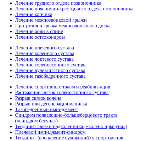
Лечение грудного отдела позвоночника
Лечение пояснично-крестцового отдела позвоночника
Лечение копчика
Лечение межпозвонковой грыжи
Протрузия и грыжа межпозвонкового диска
Лечение боли в спине
Лечение остеохондроза
Лечение плечевого сустава
Лечение коленного сустава
Лечение локтевого сустава
Лечение голеностопного сустава
Лечение лучезапястного сустава
Лечение тазобедренного сустава
Лечение спортивных травм и реабилитация
Растяжение связок голеностопного сустава
Разрыв связок колена
Разрыв или дегенерация мениска
Тазобедренный импиджмент
Синдром подвздошно-большеберцового тракта
(«синдром бегуна»)
Тендинит связки надколенника («колено прыгуна»)
Плечевой импиджмент-синдром
Тендинит (воспаление сухожилий) у спортсменов