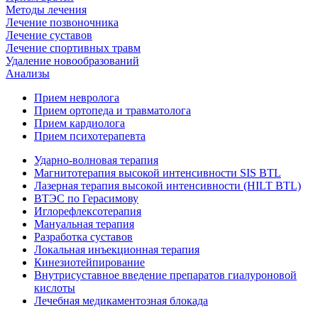
Методы лечения
Лечение позвоночника
Лечение суставов
Лечение спортивных травм
Удаление новообразований
Анализы
Прием невролога
Прием ортопеда и травматолога
Прием кардиолога
Прием психотерапевта
Ударно-волновая терапия
Магнитотерапия высокой интенсивности SIS BTL
Лазерная терапия высокой интенсивности (HILT BTL)
ВТЭС по Герасимову
Иглорефлексотерапия
Мануальная терапия
Разработка суставов
Локальная инъекционная терапия
Кинезиотейпирование
Внутрисуставное введение препаратов гиалуроновой
кислоты
Лечебная медикаментозная блокада