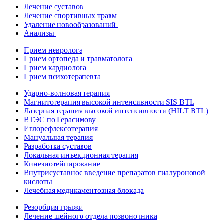
Лечение суставов
Лечение спортивных травм
Удаление новообразований
Анализы
Прием невролога
Прием ортопеда и травматолога
Прием кардиолога
Прием психотерапевта
Ударно-волновая терапия
Магнитотерапия высокой интенсивности SIS BTL
Лазерная терапия высокой интенсивности (HILT BTL)
ВТЭС по Герасимову
Иглорефлексотерапия
Мануальная терапия
Разработка суставов
Локальная инъекционная терапия
Кинезиотейпирование
Внутрисуставное введение препаратов гиалуроновой
кислоты
Лечебная медикаментозная блокада
Резорбция грыжи
Лечение шейного отдела позвоночника