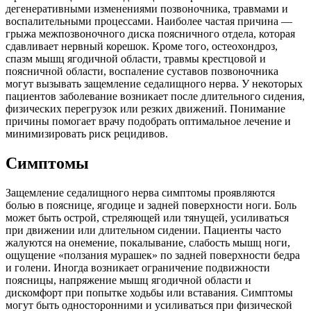
дегенеративными изменениями позвоночника, травмами и
воспалительными процессами. Наиболее частая причина —
грыжа межпозвоночного диска поясничного отдела, которая
сдавливает нервный корешок. Кроме того, остеохондроз,
спазм мышц ягодичной области, травмы крестцовой и
поясничной области, воспаление суставов позвоночника
могут вызывать защемление седалищного нерва. У некоторых
пациентов заболевание возникает после длительного сидения,
физических перегрузок или резких движений. Понимание
причины помогает врачу подобрать оптимальное лечение и
минимизировать риск рецидивов.
Симптомы
Защемление седалищного нерва симптомы проявляются
болью в пояснице, ягодице и задней поверхности ноги. Боль
может быть острой, стреляющей или тянущей, усиливаться
при движении или длительном сидении. Пациенты часто
жалуются на онемение, покалывание, слабость мышц ноги,
ощущение «ползания мурашек» по задней поверхности бедра
и голени. Иногда возникает ограничение подвижности
поясницы, напряжение мышц ягодичной области и
дискомфорт при попытке ходьбы или вставания. Симптомы
могут быть односторонними и усиливаться при физической