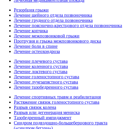
Лечебная медикаментозная блокада
Резорбция грыжи
Лечение шейного отдела позвоночника
Лечение грудного отдела позвоночника
Лечение пояснично-крестцового отдела позвоночника
Лечение копчика
Лечение межпозвонковой грыжи
Протрузия и грыжа межпозвонкового диска
Лечение боли в спине
Лечение остеохондроза
Лечение плечевого сустава
Лечение коленного сустава
Лечение локтевого сустава
Лечение голеностопного сустава
Лечение лучезапястного сустава
Лечение тазобедренного сустава
Лечение спортивных травм и реабилитация
Растяжение связок голеностопного сустава
Разрыв связок колена
Разрыв или дегенерация мениска
Тазобедренный импиджмент
Синдром подвздошно-большеберцового тракта
(«синдром бегуна»)