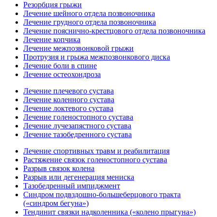
Резорбция грыжи
Лечение шейного отдела позвоночника
Лечение грудного отдела позвоночника
Лечение пояснично-крестцового отдела позвоночника
Лечение копчика
Лечение межпозвонковой грыжи
Протрузия и грыжа межпозвонкового диска
Лечение боли в спине
Лечение остеохондроза
Лечение плечевого сустава
Лечение коленного сустава
Лечение локтевого сустава
Лечение голеностопного сустава
Лечение лучезапястного сустава
Лечение тазобедренного сустава
Лечение спортивных травм и реабилитация
Растяжение связок голеностопного сустава
Разрыв связок колена
Разрыв или дегенерация мениска
Тазобедренный импиджмент
Синдром подвздошно-большеберцового тракта
(«синдром бегуна»)
Тендинит связки надколенника («колено прыгуна»)