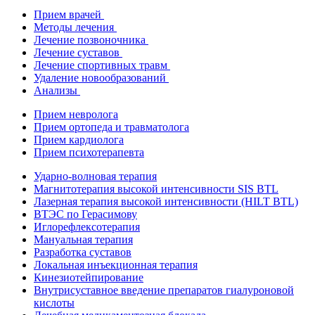
Прием врачей
Методы лечения
Лечение позвоночника
Лечение суставов
Лечение спортивных травм
Удаление новообразований
Анализы
Прием невролога
Прием ортопеда и травматолога
Прием кардиолога
Прием психотерапевта
Ударно-волновая терапия
Магнитотерапия высокой интенсивности SIS BTL
Лазерная терапия высокой интенсивности (HILT BTL)
ВТЭС по Герасимову
Иглорефлексотерапия
Мануальная терапия
Разработка суставов
Локальная инъекционная терапия
Кинезиотейпирование
Внутрисуставное введение препаратов гиалуроновой
кислоты