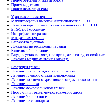
Прием ортопеда и травматолога
Прием кардиолога
Прием психотерапевта
Ударно-волновая терапия
Магнитотерапия высокой интенсивности SIS BTL
Лазерная терапия высокой интенсивности (HILT BTL)
ВТЭС по Герасимову
Иглорефлексотерапия
Мануальная терапия
Разработка суставов
Локальная инъекционная терапия
Кинезиотейпирование
Внутрисуставное введение препаратов гиалуроновой ки
Лечебная медикаментозная блокада
Резорбция грыжи
Лечение шейного отдела позвоночника
Лечение грудного отдела позвоночника
Лечение пояснично-крестцового отдела позвоночника
Лечение копчика
Лечение межпозвонковой грыжи
Протрузия и грыжа межпозвонкового диска
Лечение боли в спине
Лечение остеохондроза