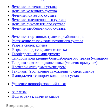
Лечение плечевого сустава
Лечение коленного сустава
Лечение локтевого сустава
Лечение голеностопного сустава
Лечение лучезапястного сустава
Лечение тазобедренного сустава
Лечение спортивных травм и реабилитация
Растяжение связок голеностопного сустава
Разрыв связок колена
Разрыв или дегенерация мениска
Тазобедренный импиджмент
Синдром подвздошно-большеберцового тракта («синдром
Тендинит связки надколенника («колено прыгуна»)
Плечевой импиджмент-синдром
Тендинит (воспаление сухожилий) у спортсменов
Импиджмент-синдром коленного сустава
Удаление новообразований кожи
Анализы
Подготовка к сдаче анализов