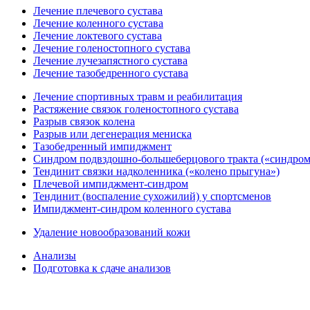
Лечение плечевого сустава
Лечение коленного сустава
Лечение локтевого сустава
Лечение голеностопного сустава
Лечение лучезапястного сустава
Лечение тазобедренного сустава
Лечение спортивных травм и реабилитация
Растяжение связок голеностопного сустава
Разрыв связок колена
Разрыв или дегенерация мениска
Тазобедренный импиджмент
Синдром подвздошно-большеберцового тракта («синдром
Тендинит связки надколенника («колено прыгуна»)
Плечевой импиджмент-синдром
Тендинит (воспаление сухожилий) у спортсменов
Импиджмент-синдром коленного сустава
Удаление новообразований кожи
Анализы
Подготовка к сдаче анализов