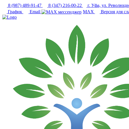
8 (987) 489-91-47
8 (347) 216-00-22
г. Уфа, ул. Революци
График
Email
MAX
Версия для с