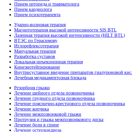
Прием ортопеда и травматолога
Прием кардиолога
Прием психотерапевта
Ударно-волновая терапия
Магнитотерапия высокой интенсивности SIS BTL
Лазерная терапия высокой интенсивности (HILT BTL)
ВТЭС по Герасимову
Иглорефлексотерапия
Мануальная терапия
Разработка суставов
Локальная инъекционная терапия
Кинезиотейпирование
Внутрисуставное введение препаратов гиалуроновой ки
Лечебная медикаментозная блокада
Резорбция грыжи
Лечение шейного отдела позвоночника
Лечение грудного отдела позвоночника
Лечение пояснично-крестцового отдела позвоночника
Лечение копчика
Лечение межпозвонковой грыжи
Протрузия и грыжа межпозвонкового диска
Лечение боли в спине
Лечение остеохондроза