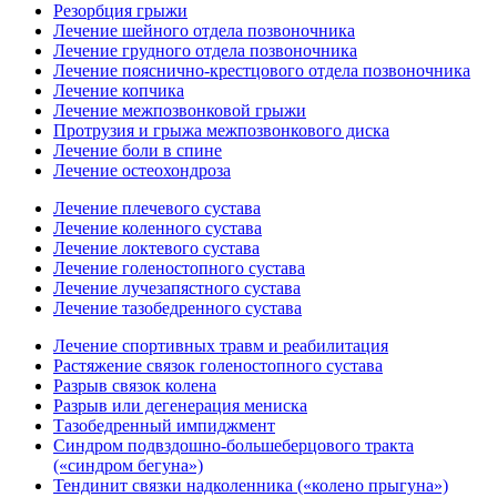
Резорбция грыжи
Лечение шейного отдела позвоночника
Лечение грудного отдела позвоночника
Лечение пояснично-крестцового отдела позвоночника
Лечение копчика
Лечение межпозвонковой грыжи
Протрузия и грыжа межпозвонкового диска
Лечение боли в спине
Лечение остеохондроза
Лечение плечевого сустава
Лечение коленного сустава
Лечение локтевого сустава
Лечение голеностопного сустава
Лечение лучезапястного сустава
Лечение тазобедренного сустава
Лечение спортивных травм и реабилитация
Растяжение связок голеностопного сустава
Разрыв связок колена
Разрыв или дегенерация мениска
Тазобедренный импиджмент
Синдром подвздошно-большеберцового тракта
(«синдром бегуна»)
Тендинит связки надколенника («колено прыгуна»)