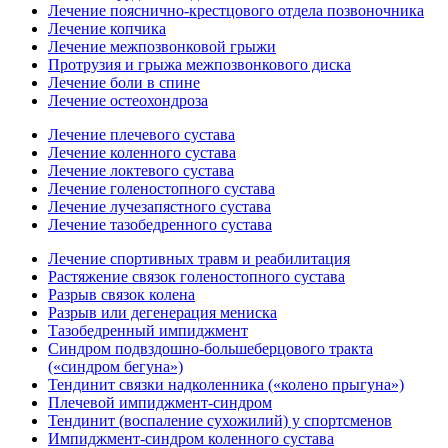
Лечение пояснично-крестцового отдела позвоночника
Лечение копчика
Лечение межпозвонковой грыжи
Протрузия и грыжа межпозвонкового диска
Лечение боли в спине
Лечение остеохондроза
Лечение плечевого сустава
Лечение коленного сустава
Лечение локтевого сустава
Лечение голеностопного сустава
Лечение лучезапястного сустава
Лечение тазобедренного сустава
Лечение спортивных травм и реабилитация
Растяжение связок голеностопного сустава
Разрыв связок колена
Разрыв или дегенерация мениска
Тазобедренный импиджмент
Синдром подвздошно-большеберцового тракта
(«синдром бегуна»)
Тендинит связки надколенника («колено прыгуна»)
Плечевой импиджмент-синдром
Тендинит (воспаление сухожилий) у спортсменов
Импиджмент-синдром коленного сустава