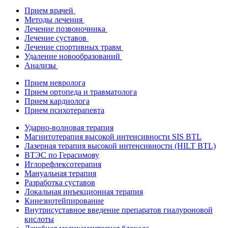
Прием врачей
Методы лечения
Лечение позвоночника
Лечение суставов
Лечение спортивных травм
Удаление новообразований
Анализы
Прием невролога
Прием ортопеда и травматолога
Прием кардиолога
Прием психотерапевта
Ударно-волновая терапия
Магнитотерапия высокой интенсивности SIS BTL
Лазерная терапия высокой интенсивности (HILT BTL)
ВТЭС по Герасимову
Иглорефлексотерапия
Мануальная терапия
Разработка суставов
Локальная инъекционная терапия
Кинезиотейпирование
Внутрисуставное введение препаратов гиалуроновой
кислоты