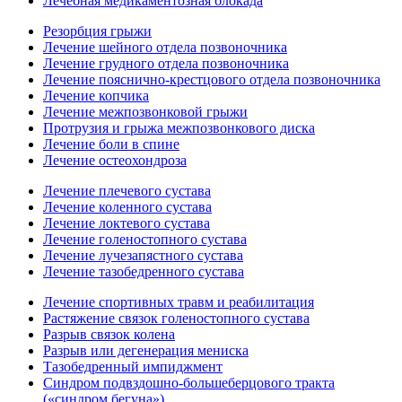
Лечебная медикаментозная блокада
Резорбция грыжи
Лечение шейного отдела позвоночника
Лечение грудного отдела позвоночника
Лечение пояснично-крестцового отдела позвоночника
Лечение копчика
Лечение межпозвонковой грыжи
Протрузия и грыжа межпозвонкового диска
Лечение боли в спине
Лечение остеохондроза
Лечение плечевого сустава
Лечение коленного сустава
Лечение локтевого сустава
Лечение голеностопного сустава
Лечение лучезапястного сустава
Лечение тазобедренного сустава
Лечение спортивных травм и реабилитация
Растяжение связок голеностопного сустава
Разрыв связок колена
Разрыв или дегенерация мениска
Тазобедренный импиджмент
Синдром подвздошно-большеберцового тракта
(«синдром бегуна»)