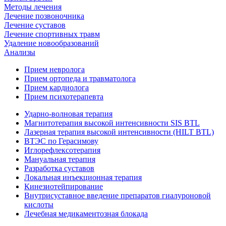
Методы лечения
Лечение позвоночника
Лечение суставов
Лечение спортивных травм
Удаление новообразований
Анализы
Прием невролога
Прием ортопеда и травматолога
Прием кардиолога
Прием психотерапевта
Ударно-волновая терапия
Магнитотерапия высокой интенсивности SIS BTL
Лазерная терапия высокой интенсивности (HILT BTL)
ВТЭС по Герасимову
Иглорефлексотерапия
Мануальная терапия
Разработка суставов
Локальная инъекционная терапия
Кинезиотейпирование
Внутрисуставное введение препаратов гиалуроновой
кислоты
Лечебная медикаментозная блокада