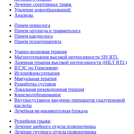
Лечение спортивных травм
Удаление новообразований
Анализы
Прием невролога
Прием ортопеда и травматолога
Прием кардиолога
Прием психотерапевта
Ударно-волновая терапия
Магнитотерапия высокой интенсивности SIS BTL
Лазерная терапия высокой интенсивности (HILT BTL)
ВТЭС по Герасимову
Иглорефлексотерапия
Мануальная терапия
Разработка суставов
Локальная инъекционная терапия
Кинезиотейпирование
Внутрисуставное введение препаратов гиалуроновой
кислоты
Лечебная медикаментозная блокада
Резорбция грыжи
Лечение шейного отдела позвоночника
Лечение грудного отдела позвоночника