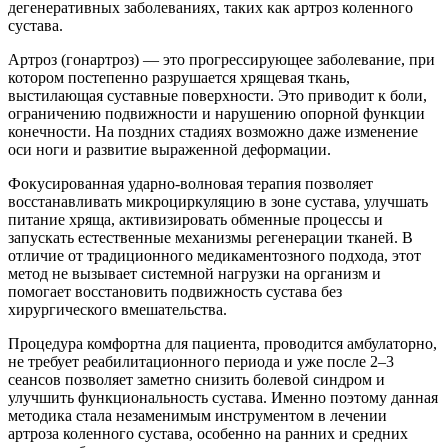
дегенеративных заболеваниях, таких как артроз коленного
сустава.
Артроз (гонартроз) — это прогрессирующее заболевание, при
котором постепенно разрушается хрящевая ткань,
выстилающая суставные поверхности. Это приводит к боли,
ограничению подвижности и нарушению опорной функции
конечности. На поздних стадиях возможно даже изменение
оси ноги и развитие выраженной деформации.
Фокусированная ударно-волновая терапия позволяет
восстанавливать микроциркуляцию в зоне сустава, улучшать
питание хряща, активизировать обменные процессы и
запускать естественные механизмы регенерации тканей. В
отличие от традиционного медикаментозного подхода, этот
метод не вызывает системной нагрузки на организм и
помогает восстановить подвижность сустава без
хирургического вмешательства.
Процедура комфортна для пациента, проводится амбулаторно,
не требует реабилитационного периода и уже после 2–3
сеансов позволяет заметно снизить болевой синдром и
улучшить функциональность сустава. Именно поэтому данная
методика стала незаменимым инструментом в лечении
артроза коленного сустава, особенно на ранних и средних