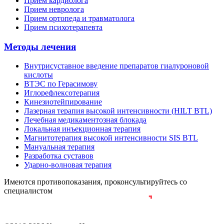
Прием кардиолога
Прием невролога
Прием ортопеда и травматолога
Прием психотерапевта
Методы лечения
Внутрисуставное введение препаратов гиалуроновой
кислоты
ВТЭС по Герасимову
Иглорефлексотерапия
Кинезиотейпирование
Лазерная терапия высокой интенсивности (HILT BTL)
Лечебная медикаментозная блокада
Локальная инъекционная терапия
Магнитотерапия высокой интенсивности SIS BTL
Мануальная терапия
Разработка суставов
Ударно-волновая терапия
Имеются противопоказания, проконсультируйтесь со
специалистом
Разработка и продвижение сайта