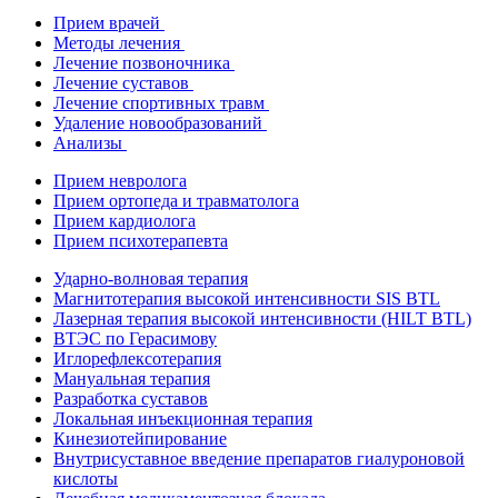
Прием врачей
Методы лечения
Лечение позвоночника
Лечение суставов
Лечение спортивных травм
Удаление новообразований
Анализы
Прием невролога
Прием ортопеда и травматолога
Прием кардиолога
Прием психотерапевта
Ударно-волновая терапия
Магнитотерапия высокой интенсивности SIS BTL
Лазерная терапия высокой интенсивности (HILT BTL)
ВТЭС по Герасимову
Иглорефлексотерапия
Мануальная терапия
Разработка суставов
Локальная инъекционная терапия
Кинезиотейпирование
Внутрисуставное введение препаратов гиалуроновой
кислоты