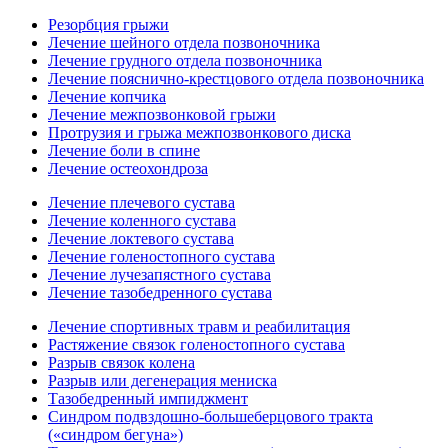
Резорбция грыжи
Лечение шейного отдела позвоночника
Лечение грудного отдела позвоночника
Лечение пояснично-крестцового отдела позвоночника
Лечение копчика
Лечение межпозвонковой грыжи
Протрузия и грыжа межпозвонкового диска
Лечение боли в спине
Лечение остеохондроза
Лечение плечевого сустава
Лечение коленного сустава
Лечение локтевого сустава
Лечение голеностопного сустава
Лечение лучезапястного сустава
Лечение тазобедренного сустава
Лечение спортивных травм и реабилитация
Растяжение связок голеностопного сустава
Разрыв связок колена
Разрыв или дегенерация мениска
Тазобедренный импиджмент
Синдром подвздошно-большеберцового тракта
(«синдром бегуна»)