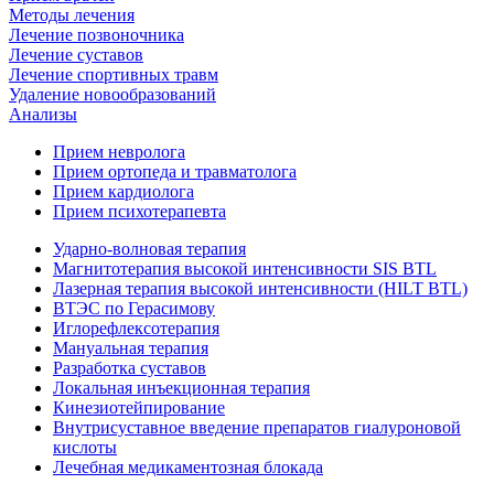
Методы лечения
Лечение позвоночника
Лечение суставов
Лечение спортивных травм
Удаление новообразований
Анализы
Прием невролога
Прием ортопеда и травматолога
Прием кардиолога
Прием психотерапевта
Ударно-волновая терапия
Магнитотерапия высокой интенсивности SIS BTL
Лазерная терапия высокой интенсивности (HILT BTL)
ВТЭС по Герасимову
Иглорефлексотерапия
Мануальная терапия
Разработка суставов
Локальная инъекционная терапия
Кинезиотейпирование
Внутрисуставное введение препаратов гиалуроновой
кислоты
Лечебная медикаментозная блокада