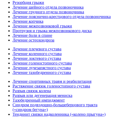
Резорбция грыжи
Лечение шейного отдела позвоночника
Лечение грудного отдела позвоночника
Лечение пояснично-крестцового отдела позвоночника
Лечение копчика
Лечение межпозвонковой грыжи
Протрузия и грыжа межпозвонкового диска
Лечение боли в спине
Лечение остеохондроза
Лечение плечевого сустава
Лечение коленного сустава
Лечение локтевого сустава
Лечение голеностопного сустава
Лечение лучезапястного сустава
Лечение тазобедренного сустава
Лечение спортивных травм и реабилитация
Растяжение связок голеностопного сустава
Разрыв связок колена
Разрыв или дегенерация мениска
Тазобедренный импиджмент
Синдром подвздошно-большеберцового тракта
(«синдром бегуна»)
Тендинит связки надколенника («колено прыгуна»)