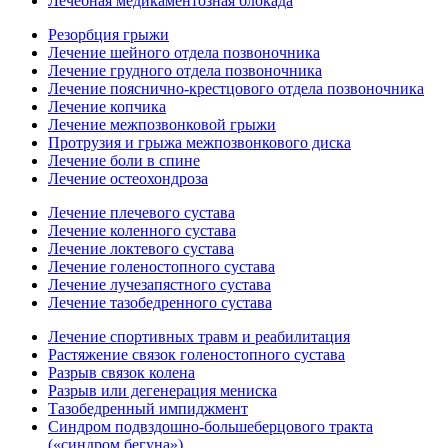
Лечебная медикаментозная блокада
Резорбция грыжи
Лечение шейного отдела позвоночника
Лечение грудного отдела позвоночника
Лечение пояснично-крестцового отдела позвоночника
Лечение копчика
Лечение межпозвонковой грыжи
Протрузия и грыжа межпозвонкового диска
Лечение боли в спине
Лечение остеохондроза
Лечение плечевого сустава
Лечение коленного сустава
Лечение локтевого сустава
Лечение голеностопного сустава
Лечение лучезапястного сустава
Лечение тазобедренного сустава
Лечение спортивных травм и реабилитация
Растяжение связок голеностопного сустава
Разрыв связок колена
Разрыв или дегенерация мениска
Тазобедренный импиджмент
Синдром подвздошно-большеберцового тракта
(«синдром бегуна»)