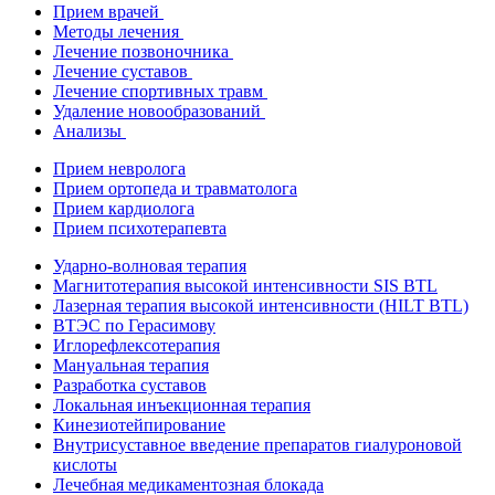
Прием врачей
Методы лечения
Лечение позвоночника
Лечение суставов
Лечение спортивных травм
Удаление новообразований
Анализы
Прием невролога
Прием ортопеда и травматолога
Прием кардиолога
Прием психотерапевта
Ударно-волновая терапия
Магнитотерапия высокой интенсивности SIS BTL
Лазерная терапия высокой интенсивности (HILT BTL)
ВТЭС по Герасимову
Иглорефлексотерапия
Мануальная терапия
Разработка суставов
Локальная инъекционная терапия
Кинезиотейпирование
Внутрисуставное введение препаратов гиалуроновой
кислоты
Лечебная медикаментозная блокада